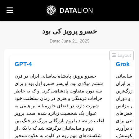
DATA
LION
خسرو پرویز کی بود
Date: June 21, 2025
Layout
GPT-4
Grok
هور ساسانی
خسرو پرویز، پادشاه ساسانی ایران در قرن
 سال ۵۹۰ تا ۶۲۸ میلادی بر ایران
ششم میلادی بود. او پسر خسرو اول بود و برای
ز بزرگ‌ترین
سه دوره متفاوت پادشاهی کرد. او که به خاطر
ود و دوران
خرافات فرهنگی و هنری در زمان سلطنت خود
توری بیزانس
شهرت دارد، در فضای خاورمیانه ابراهیمی به
ست بخش‌های
عنوان یک شخصیت زبانزد شده است. پرویز
 و حتی برای
اغلب در تضاد با روم بازرگانی بزرگ در جنگ بین
ود درآورد.
روم و ساسانیان درگرفته شد که با یکی از
ران حکومتش،
شکست‌های مهم روم در کاوه، به علاوه تسخیر