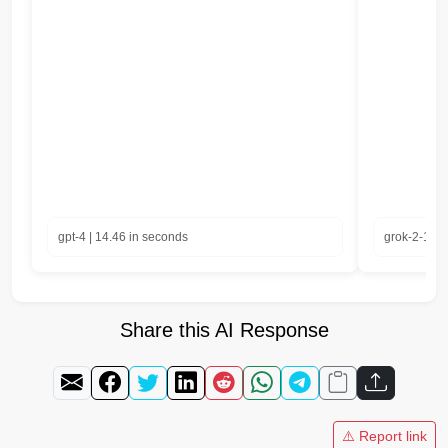
gpt-4 | 14.46 in seconds
grok-2-1212
Share this AI Response
⚠️ Report link